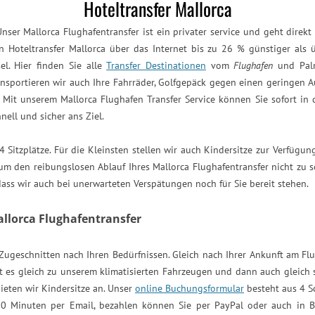
Hoteltransfer Mallorca
nser Mallorca Flughafentransfer ist ein privater service und geht direk
 Hoteltransfer Mallorca über das Internet bis zu 26 % günstiger als ü
el. Hier finden Sie alle
Transfer Destinationen
vom
Flughafen
und Palm
ansportieren wir auch Ihre Fahrräder, Golfgepäck gegen einen geringen Au
. Mit unserem Mallorca Flughafen Transfer Service können Sie sofort in de
nell und sicher ans Ziel.
 Sitzplätze. Für die Kleinsten stellen wir auch Kindersitze zur Verfügun
h um den reibungslosen Ablauf Ihres Mallorca Flughafentransfer nicht zu
dass wir auch bei unerwarteten Verspätungen noch für Sie bereit stehen.
allorca Flughafentransfer
Zugeschnitten nach Ihren Bedürfnissen. Gleich nach Ihrer Ankunft am F
s gleich zu unserem klimatisierten Fahrzeugen und dann auch gleich so
ieten wir Kindersitze an. Unser
online Buchungsformular
besteht aus 4 S
 30 Minuten per Email, bezahlen können Sie per PayPal oder auch in 