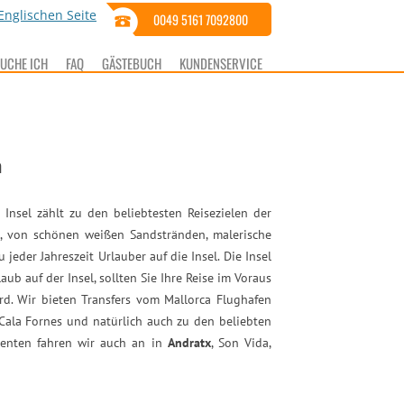
0049 5161 7092800
BUCHE ICH
FAQ
GÄSTEBUCH
KUNDENSERVICE
n
 Insel zählt zu den beliebtesten Reisezielen der
n, von schönen weißen Sandstränden, malerische
eder Jahreszeit Urlauber auf die Insel. Die Insel
b auf der Insel, sollten Sie Ihre Reise im Voraus
rd. Wir bieten Transfers vom Mallorca Flughafen
Cala Fornes und natürlich auch zu den beliebten
identen fahren wir auch an in
Andratx
, Son Vida,