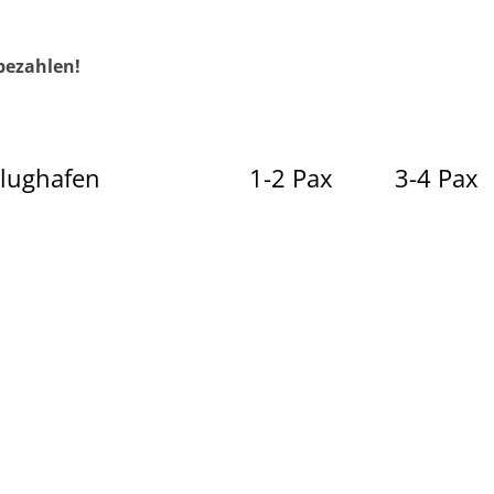
bezahlen!
Flughafen
1-2 Pax
3-4 Pax
110 €
143 €
afen
80 €
85 €
rdi
95 €
120 €
137 €
187 €
115 €
155 €