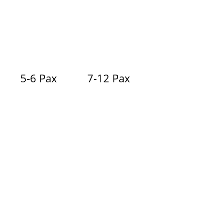
5-6 Pax
7-12 Pax
148 €
185 €
89 €
127 €
125 €
157 €
192 €
211 €
160 €
184 €