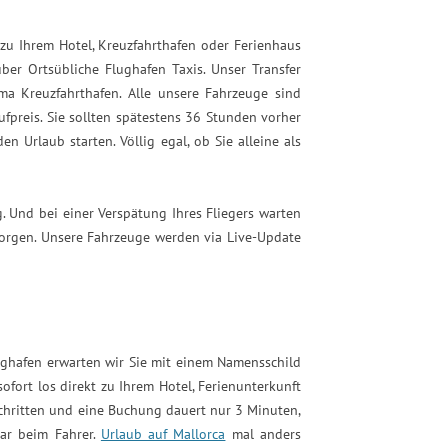
t zu Ihrem Hotel, Kreuzfahrthafen oder Ferienhaus
ber Ortsübliche Flughafen Taxis. Unser Transfer
a Kreuzfahrthafen. Alle unsere Fahrzeuge sind
fpreis. Sie sollten spätestens 36 Stunden vorher
n Urlaub starten. Völlig egal, ob Sie alleine als
g. Und bei einer Verspätung Ihres Fliegers warten
 sorgen. Unsere Fahrzeuge werden via Live-Update
lughafen erwarten wir Sie mit einem Namensschild
fort los direkt zu Ihrem Hotel, Ferienunterkunft
chritten und eine Buchung dauert nur 3 Minuten,
Bar beim Fahrer.
Urlaub auf Mallorca
mal anders