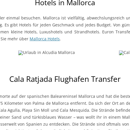
Hotels in Mallorca
eder einmal besuchen. Mallorca ist vielfältig, abwechslungsreich un
ig. Es gibt Hotels für jeden Geschmack und jedes Budget. Von gün
men kleine Hotels, Luxushotels und Strandhotels. Euron Transf
n Sie mehr über
Mallorca Hotels
.
Cala Ratjada Flughafen Transfer
ienorte auf der spanischen Baleareninsel Mallorca und hat die be
 75 Kilometer von Palma de Mallorca entfernt. Da sich der Ort an d
 Cala Agulla, Playa Sin Moll und Cala Mesquida. Die Strände befind
Feiner Sand und türkisblaues Wasser – was wollt ihr in einem Ma
serwelt von Spanien zu entdecken. Die Strände sind oftmals vo