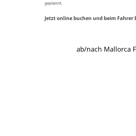
geplannt.
Jetzt online buchen und beim Fahrer 
ab/nach Mallorca 
Alcudia
Palma Kreuzfahrth
Colonia de Sant Jo
Cala Ratjada
Can Picafort