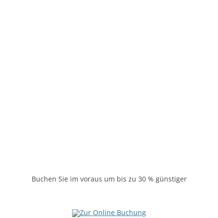
63 €
78 €
95 €
120 €
95 €
120 €
100 €
125 €
127 €
167 €
90 €
120 €
Buchen Sie im voraus um bis zu 30 % günstiger