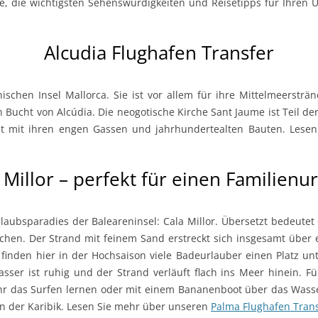
e, die wichtigsten Sehenswürdigkeiten und Reisetipps für Ihren 
Alcudia Flughafen Transfer
ischen Insel Mallorca. Sie ist vor allem für ihre Mittelmeersträ
 Bucht von Alcúdia. Die neogotische Kirche Sant Jaume ist Teil der
adt mit ihren engen Gassen und jahrhundertealten Bauten. Les
 Millor – perfekt für einen Familienu
laubsparadies der Baleareninsel: Cala Millor. Übersetzt bedeutet
chen. Der Strand mit feinem Sand erstreckt sich insgesamt über e
finden hier in der Hochsaison viele Badeurlauber einen Platz un
asser ist ruhig und der Strand verläuft flach ins Meer hinein. Fü
ihr das Surfen lernen oder mit einem Bananenboot über das Wasser
in der Karibik. Lesen Sie mehr über unseren
Palma Flughafen Tran