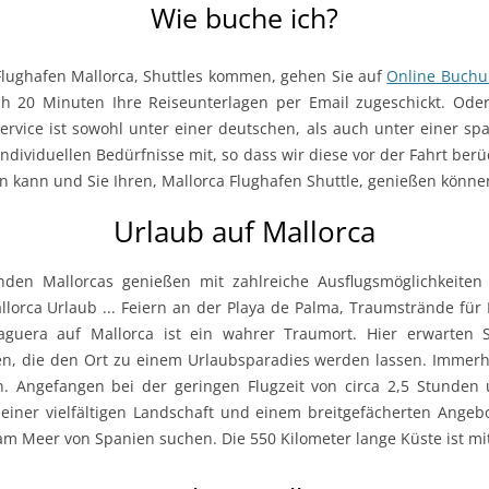
Wie buche ich?
Flughafen Mallorca, Shuttles kommen, gehen Sie auf
Online Buch
h 20 Minuten Ihre Reiseunterlagen per Email zugeschickt. Oder
rvice ist sowohl unter einer deutschen, als auch unter einer sp
individuellen Bedürfnisse mit, so dass wir diese vor der Fahrt ber
n kann und Sie Ihren, Mallorca Flughafen Shuttle, genießen könne
Urlaub auf Mallorca
den Mallorcas genießen mit zahlreiche Ausflugsmöglichkeite
lorca Urlaub ... Feiern an der Playa de Palma, Traumstrände für 
Paguera auf Mallorca ist ein wahrer Traumort. Hier erwarten 
n, die den Ort zu einem Urlaubsparadies werden lassen. Immerhin
n. Angefangen bei der geringen Flugzeit von circa 2,5 Stunden 
einer vielfältigen Landschaft und einem breitgefächerten Angebot
 am Meer von Spanien suchen. Die 550 Kilometer lange Küste ist mi