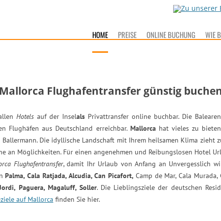
HOME
PREISE
ONLINE BUCHUNG
WIE 
Mallorca Flughafentransfer günstig buche
allen
Hotels
auf der Insel
als
Privattransfer online buchbar. Die Balearen
en Flughäfen aus Deutschland erreichbar.
Mallorca
hat vieles zu biete
allermann. Die idyllische Landschaft mit Ihrem heilsamen Klima zieht zu j
he an Möglichkeiten. Für einen angenehmen und Reibungslosen Hotel Urlau
orca Flughafentransfer
, damit Ihr Urlaub von Anfang an Unvergesslich wi
in
Palma, Cala Ratjada, Alcudia, Can Picafort,
Camp de Mar, Cala Murada, 
ordi, Paguera, Magaluff, Soller
. Die Lieblingsziele der deutschen Res
ziele auf Mallorca
finden Sie hier.